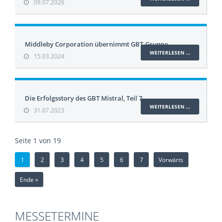
09.07.2026
Middleby Corporation übernimmt GBT-Gruppe
WEITERLESEN …
15.03.2024
Die Erfolgsstory des GBT Mistral, Teil 7
WEITERLESEN …
31.07.2023
Seite 1 von 19
1
2
3
4
5
6
7
Vorwärts
Ende »
MESSETERMINE