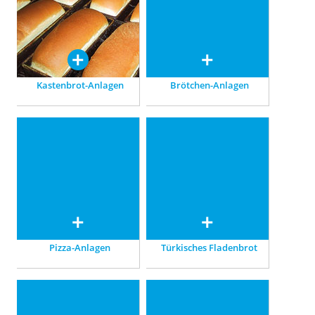
kleine Brote, lange
Kühlen – wir sorgen für
Stangenbrote und
appetitliche Qualität.
Toastbrote.
Kastenbrot-Anlagen
Brötchen-Anlagen
Pizza-Anlagen
Türkisches Fladenbrot
Für Pizza am laufenden
Perfekt: in Anlagen mit
Band, vollautomatisiert,
Endgärschränken und
individuell abgestimmt.
Hochtemperaturöfen.
Pizza-Anlagen
Türkisches Fladenbrot
Arabisches Fladenbrot
GBT worldwide
Backen nach traditioneller
Weltweite Vertretungen der