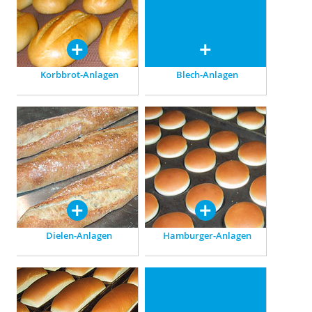
Aufbereitung bis zur
Fertigbackwaren.
Verpackung.
Korbbrot-Anlagen
Blech-Anlagen
Dielen-Anlagen
Hamburger-Anlagen
Für Ciabatta und Pan
Speziell abgestimmt auf die
Rustico: Anlagen nach Maß,
Herstellung von Hamburger-
zur Integration in
Brötchen.
bestehende Systeme.
Dielen-Anlagen
Hamburger-Anlagen
Kastenbrot-Anlagen
Brötchen-Anlagen
Vielseitig einsetzbar: für
Aufbereiten, Gären, Backen,