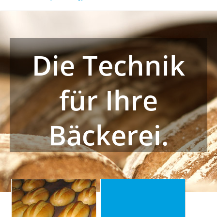
Die Technik
für Ihre
Bäckerei.
Korbbrot-Anlagen
Blech-Anlagen
Für freigeschobene
Schlüsselfertige Anlagen,
Frischbackprodukte. Von der
hauptsächlich für Halb- und