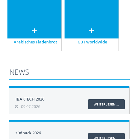
Art – auf modernsten
GBT GmbH
Anlagen.
Arabisches Fladenbrot
GBT worldwide
NEWS
IBAKTECH 2026
WEITERLESEN …
09.07.2026
südback 2026
WEITERLESEN …