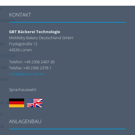
er
KONTAKT
aschine
GBT Bäckerei Technologie
Middleby Bakery Deutschland GmbH
ate
Frydagstraße 12
44536 Lünen
schinen
Telefon: +49 2306 2407-30
änke
Telefax: +49 2306 2378-1
info@gbt-luenen.de
änke
Sprachauswahl:
er als
n
ANLAGENBAU
ik