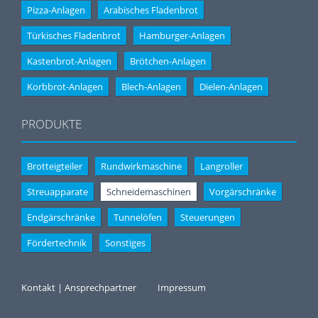
Pizza-Anlagen
Arabisches Fladenbrot
Türkisches Fladenbrot
Hamburger-Anlagen
Kastenbrot-Anlagen
Brötchen-Anlagen
Korbbrot-Anlagen
Blech-Anlagen
Dielen-Anlagen
PRODUKTE
Brotteigteiler
Rundwirkmaschine
Langroller
Streuapparate
Schneidemaschinen
Vorgärschränke
Endgärschränke
Tunnelöfen
Steuerungen
Fördertechnik
Sonstiges
Kontakt | Ansprechpartner
Impressum