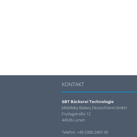
KONTAKT
GBT Bäckerei Technologie
Middleby Bakery Deutschland GmbH
Frydagstraße 12
44536 Lünen
Telefon: +49 2306 2407-30