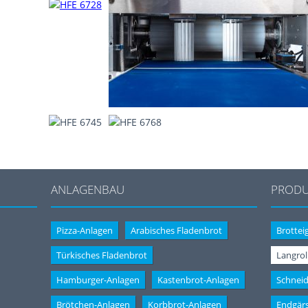
ANLAGENBAU
PRODU
Pizza-Anlagen
Arabisches Fladenbrot
Brotteig
Türkisches Fladenbrot
Langrol
Hamburger-Anlagen
Kastenbrot-Anlagen
Schnei
Brötchen-Anlagen
Korbbrot-Anlagen
Endgär