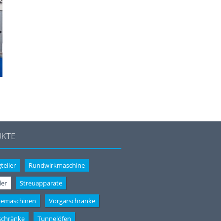
KTE
teiler
Rundwirkmaschine
ler
Streuapparate
demaschinen
Vorgärschränke
schränke
Tunnelöfen