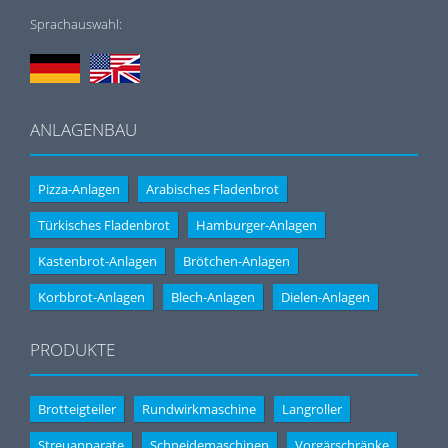
Sprachauswahl:
ANLAGENBAU
Pizza-Anlagen
Arabisches Fladenbrot
Türkisches Fladenbrot
Hamburger-Anlagen
Kastenbrot-Anlagen
Brötchen-Anlagen
Korbbrot-Anlagen
Blech-Anlagen
Dielen-Anlagen
PRODUKTE
Brotteigteiler
Rundwirkmaschine
Langroller
Streuapparate
Schneidemaschinen
Vorgärschränke