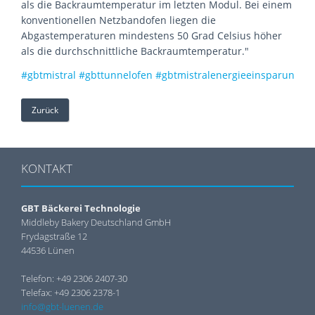
als die Backraumtemperatur im letzten Modul. Bei einem
konventionellen Netzbandofen liegen die
Abgastemperaturen mindestens 50 Grad Celsius höher
als die durchschnittliche Backraumtemperatur."
#gbtmistral
#gbttunnelofen
#gbtmistralenergieeinsparung
#g
Zurück
KONTAKT
GBT Bäckerei Technologie
Middleby Bakery Deutschland GmbH
Frydagstraße 12
44536 Lünen
Telefon: +49 2306 2407-30
Telefax: +49 2306 2378-1
info@gbt-luenen.de