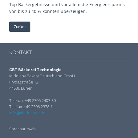
Top Backergebnisse und vor allem die Energieersparnis
von bis zu 40 % konnten überzeugen.
Zurück
KONTAKT
GBT Bäckerei Technologie
Middleby Bakery Deutschland GmbH
Frydagstraße 12
44536 Lünen
Telefon: +49 2306 2407-30
Telefax: +49 2306 2378-1
info@gbt-luenen.de
Sprachauswahl: