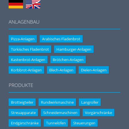
ANLAGENBAU
Pizza-Anlagen
Arabisches Fladenbrot
Türkisches Fladenbrot
Hamburger-Anlagen
Kastenbrot-Anlagen
Brötchen-Anlagen
Korbbrot-Anlagen
Blech-Anlagen
Dielen-Anlagen
PRODUKTE
Brotteigteiler
Rundwirkmaschine
Langroller
Streuapparate
Schneidemaschinen
Vorgärschränke
Endgärschränke
Tunnelöfen
Steuerungen