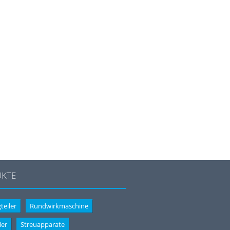
KTE
teiler
Rundwirkmaschine
ler
Streuapparate