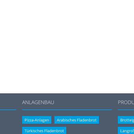
ANLAGENBAU
PRODU
Pizza-Anlagen
Arabisches Fladenbrot
Brotteig
Türkisches Fladenbrot
Langrol