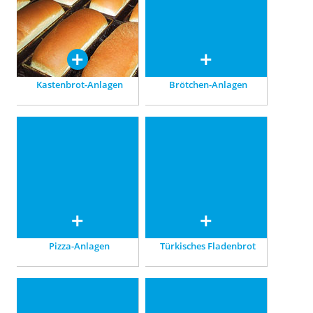
kleine Brote, lange
Kühlen – wir sorgen für
Stangenbrote und
appetitliche Qualität.
Toastbrote.
Kastenbrot-Anlagen
Brötchen-Anlagen
Pizza-Anlagen
Türkisches Fladenbrot
Für Pizza am laufenden
Perfekt: in Anlagen mit
Band, vollautomatisiert,
Endgärschränken und
individuell abgestimmt.
Hochtemperaturöfen.
Pizza-Anlagen
Türkisches Fladenbrot
Arabisches Fladenbrot
GBT worldwide
Backen nach traditioneller
Weltweite Vertretungen der