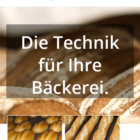
Die Technik
für Ihre
Bäckerei.
Korbbrot-Anlagen
Blech-Anlagen
Für freigeschobene
Schlüsselfertige Anlagen,
Frischbackprodukte. Von der
hauptsächlich für Halb- und