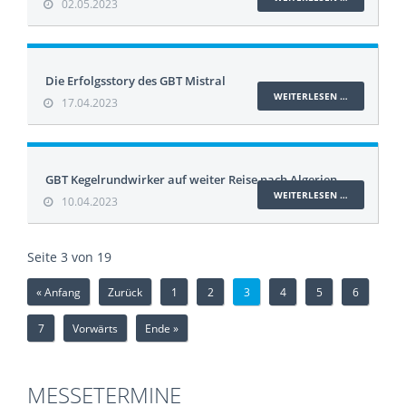
02.05.2023
Die Erfolgsstory des GBT Mistral
WEITERLESEN …
17.04.2023
GBT Kegelrundwirker auf weiter Reise nach Algerien
WEITERLESEN …
10.04.2023
Seite 3 von 19
« Anfang
Zurück
1
2
3
4
5
6
7
Vorwärts
Ende »
MESSETERMINE