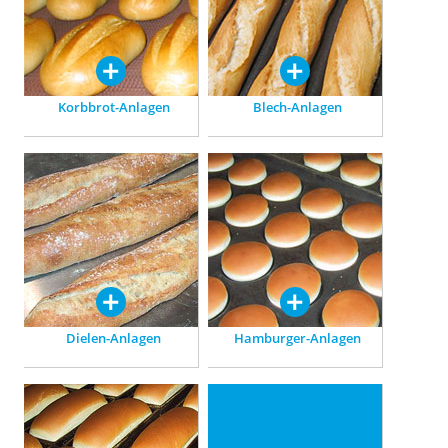
Aufbereitung bis zur
Fertigbackwaren.
Verpackung.
Korbbrot-Anlagen
Blech-Anlagen
Dielen-Anlagen
Hamburger-Anlagen
Für Ciabatta und Pan
Speziell abgestimmt auf die
Rustico: Anlagen nach Maß,
Herstellung von Hamburger-
zur Integration in
Brötchen.
bestehende Systeme.
Dielen-Anlagen
Hamburger-Anlagen
Kastenbrot-Anlagen
Brötchen-Anlagen
Vielseitig einsetzbar: für
Aufbereiten, Gären, Backen,