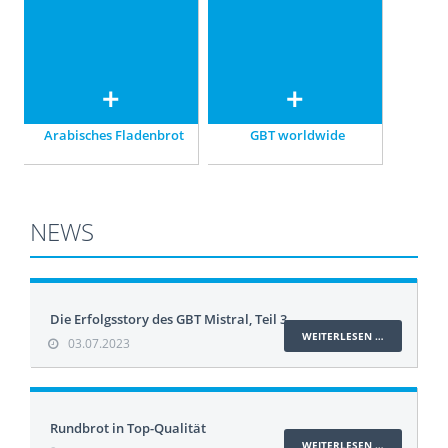
Art – auf modernsten
GBT GmbH
Anlagen.
Arabisches Fladenbrot
GBT worldwide
NEWS
Die Erfolgsstory des GBT Mistral, Teil 3
WEITERLESEN …
03.07.2023
Rundbrot in Top-Qualität
WEITERLESEN …